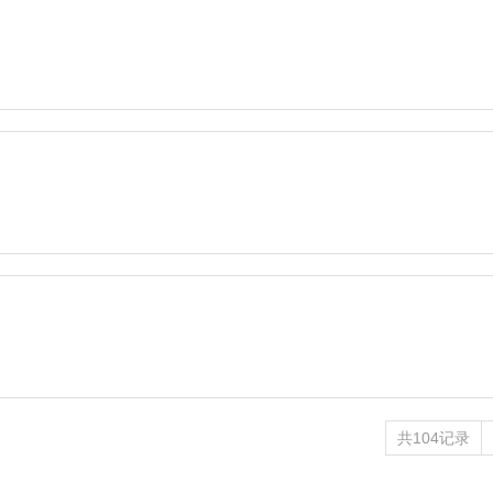
共104记录