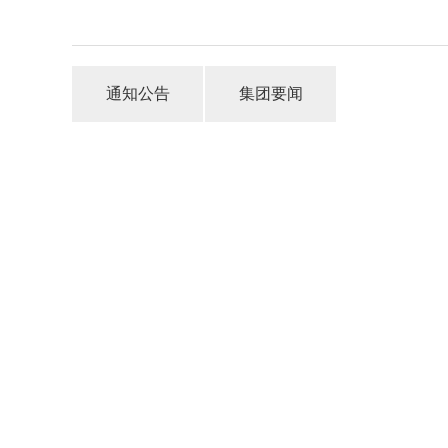
通知公告
集团要闻