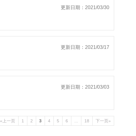
更新日期：2021/03/30
更新日期：2021/03/17
更新日期：2021/03/03
«上一页
1
2
3
4
5
6
...
18
下一页»