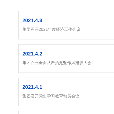
2021.4.3
集团召开2021年度经济工作会议
2021.4.2
集团召开全面从严治党暨作风建设大会
2021.4.1
集团召开党史学习教育动员会议