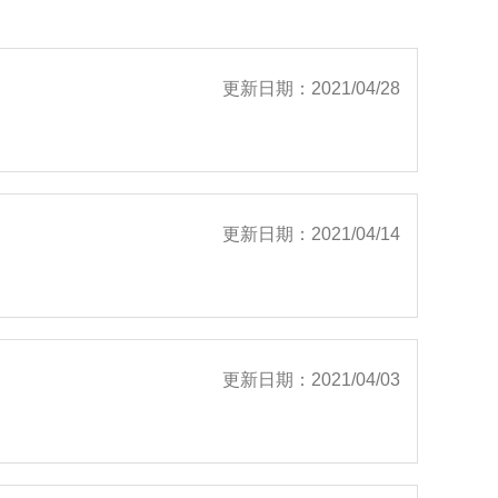
更新日期：2021/04/28
更新日期：2021/04/14
更新日期：2021/04/03