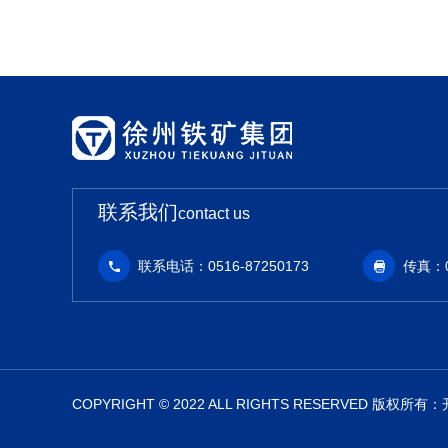
联系我们
contact us
联系电话：0516-87250173
传真：05
COPYRIGHT © 2022 ALL RIGHTS RESERVED 版权所有：