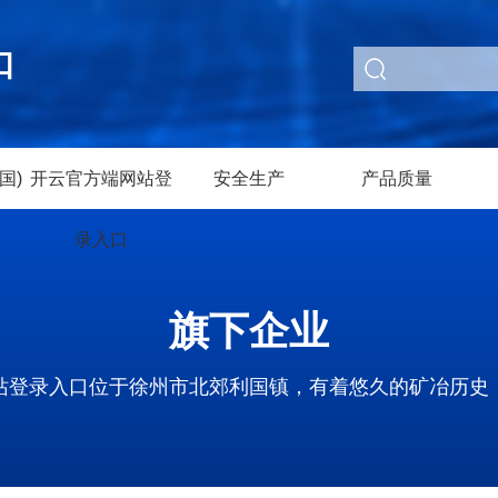
口
国)
开云官方端网站登
安全生产
产品质量
录入口
旗下企业
站登录入口位于徐州市北郊利国镇，有着悠久的矿冶历史