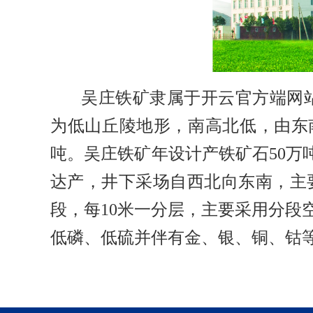
吴庄铁矿隶属于开云官方端网站
为低山丘陵地形，南高北低，由东南
吨。吴庄铁矿年设计产铁矿石50万吨，
达产，井下采场自西北向东南，主要由4
段，每10米一分层，主要采用分
低磷、低硫并伴有金、银、铜、钴等