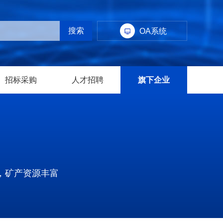
OA系统
招标采购
人才招聘
旗下企业
，矿产资源丰富