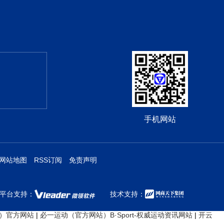
手机网站
网站地图
RSS订阅
免责声明
平台支持：
技术支持：
国）官方网站
|
必一运动（官方网站）B·Sport-权威运动资讯网站
|
开云