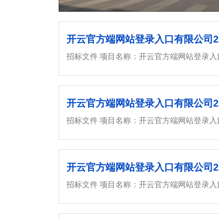
开云官方端网站登录入口有限公司2
招标文件 项目名称：开云官方端网站登录入口
开云官方端网站登录入口有限公司2
招标文件 项目名称：开云官方端网站登录入口
开云官方端网站登录入口有限公司2
招标文件 项目名称：开云官方端网站登录入口