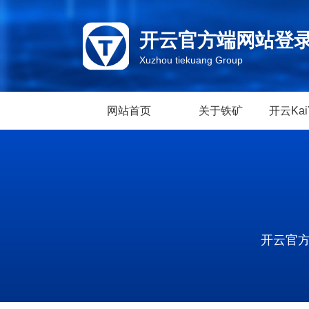
开云官方端网站登
Xuzhou tiekuang Group
网站首页
关于铁矿
开云Kai
开云官