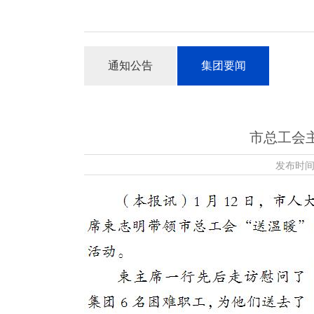
通知公告
集团要闻
市总工会
发布时间：