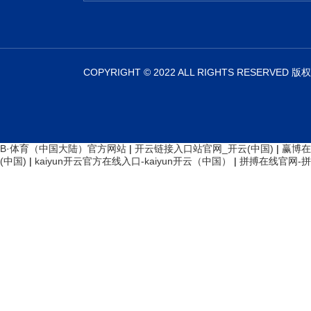
COPYRIGHT © 2022 ALL RIGHTS RESERVED 
B·体育（中国大陆）官方网站
|
开云链接入口站官网_开云(中国)
|
赢博在
(中国)
|
kaiyun开云官方在线入口-kaiyun开云（中国）
|
拼搏在线官网-拼