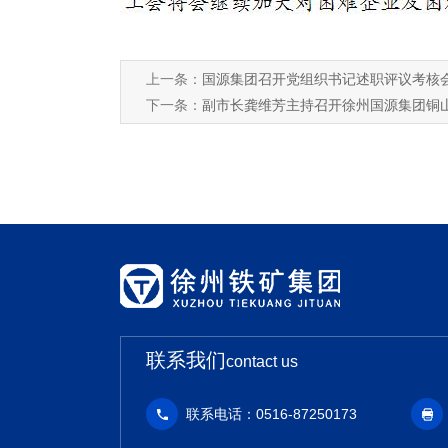
上一条：
国源集团召开党组织书记述职评议考核
下一条：
副市长龚维芳主持召开徐州国源集团铜
联系我们
contact us
联系电话：0516-87250173