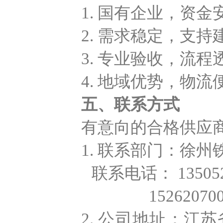
1.
国有企业，资金
2.
需求稳定，支持
3.
专业验收，流程
4.
地域优势，物流
五、联系方式
有意向的合格供应
1.
联系部门：徐州
联系电话：
1350
1526207
2.
公司地址：江苏