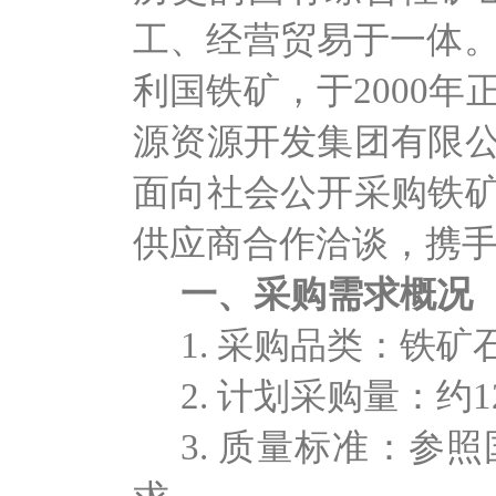
工、经营贸易于一体
利国铁矿，于
2000
年
源资源开发集团有限
面向社会公开采购铁
供应商合作洽谈，携
一、采购需求概况
1.
采购品类：铁矿
2.
计划采购量：约
1
3.
质量标准：参照