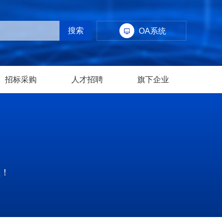
OA系统
招标采购
人才招聘
旗下企业
值！