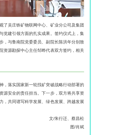
观了吴庄铁矿物联网中心、矿业分公司及集团
与党建引领方面的扎实成果。签约仪式上，集
步，与鲁南院党委委员、副院长陈洪年分别致
院资源勘探中心主任邹晔代表双方签约，相关
神，落实国家新一轮找矿突破战略行动部署的
资源安全的责任担当。下一步，双方将共享资
力，共同谱写科学发展、绿色发展、跨越发展
文/朱行迁、蔡昌松
图/肖斌