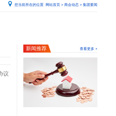
您当前所在的位置:
网站首页
>
商会动态
>
集团要闻
新闻推荐
查看更多 +
协议