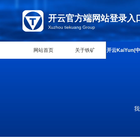
开云官方端网站登录入
Xuzhou tiekuang Group
网站首页
关于铁矿
开云KaiYun(
我