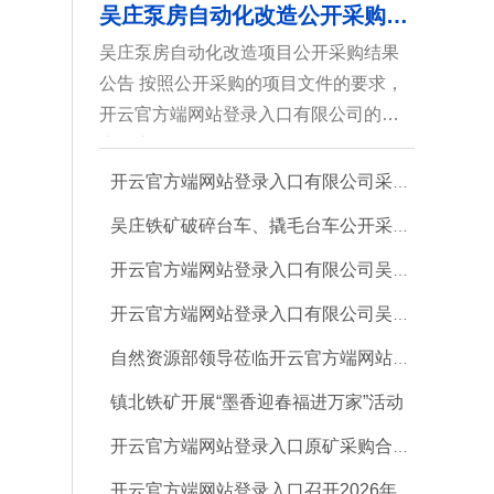
吴庄泵房自动化改造公开采购结果公告
吴庄泵房自动化改造项目公开采购结果
公告 按照公开采购的项目文件的要求，
开云官方端网站登录入口有限公司的吴
庄泵房自…
开云官方端网站登录入口有限公司采购管理平台项目公开采购项目公告
吴庄铁矿破碎台车、撬毛台车公开采购结果及撬毛台车二次公开采购公告
开云官方端网站登录入口有限公司吴庄铁矿 矿用破碎台车公开采购公告
开云官方端网站登录入口有限公司吴庄铁矿 矿用撬毛台车公开采购公告
自然资源部领导莅临开云官方端网站登录入口调研指导矿山资源储量管理利用工作
镇北铁矿开展“墨香迎春福进万家”活动
开云官方端网站登录入口原矿采购合作公告
开云官方端网站登录入口召开2026年大学生职工交流座谈会