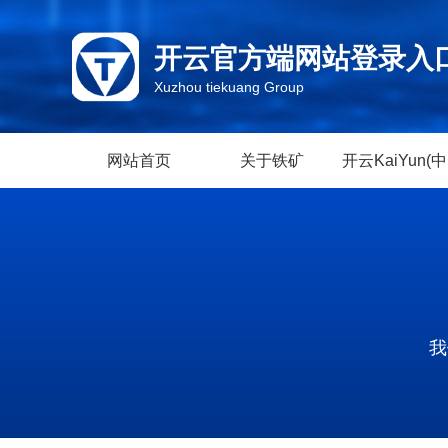
开云官方端网站登录入
Xuzhou tiekuang Group
网站首页
关于铁矿
开云KaiYun(中
我