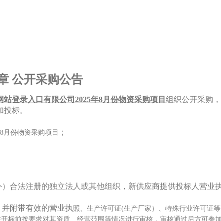
章
公
开
采购
公告
网站登录入口有限公司
2025年8月份物资
采购项目
组织公开采购，
加投标。
；
年8月份物资采购项目
外）合法注册的独立法人或其他组织，新供应商提供投标人营业
）并附带有效的营业执
照、生产许可证(生产厂家）、特殊行业许可证
在开标前按要求对其资质、经营范围等情况进行审核，审核通过后方可参