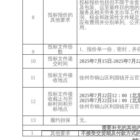
投标报价包括但不限于全套
及包装、运至最终目的地的
服务及相关劳务支出等工作
投标报价的
8
润、税金和政策性文件规定
其他要求
应有费用并分别单列。公开
用。
投标文件份
1、报价单一份，密封，并
9
数
投标文件递
10
202
5
年
7
月
15
日
-2025年7月2
交时间
投标文件接
11
徐州市铜山区利国镇开云官
收地点
投标文件接
202
5
年
7
月
22
日
1
2
：
0
0
（北
收截止与开
202
5
年
7
月
22
日
14
：
0
0
（北
12
标时间和开
徐州市铜山区利国镇开云官
标地点
13
履约担保
无。
需要补充的其他
1
其他要求
不接受交货期及付款方式的