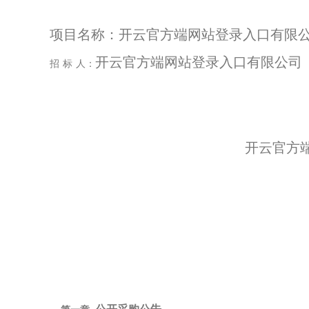
项目名称：开云官方端网站登录入口有限公司
开云官方端网站登录入口有限公司
招
标
人：
开云官方