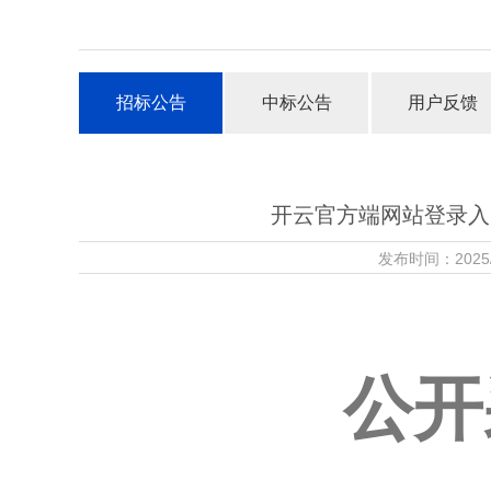
招标公告
中标公告
用户反馈
开云官方端网站登录入
发布时间：2025/
公开