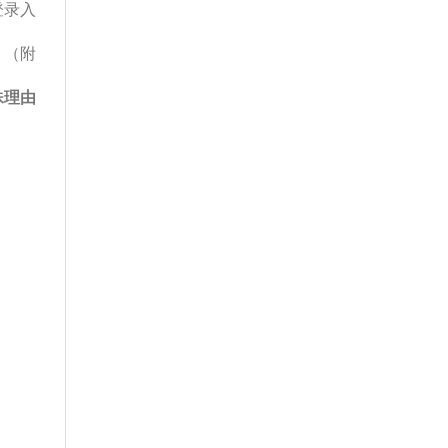
登录入
。（附
殊理由