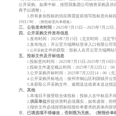
公开采购。如果中标，按照我集团公司物资采购及供
再予以调整）。
3.所有参加投标的供应商需提前填写投标意向标
19
日17时，（附投标意向单模板）
三、公告发布时间：
2025年7月15日—2025年7月22日
四、
公开采购
文件发
布
信息
1.发布时间：2025年7月15日（北京时间，法定
2.发布地点：开云官方端网站登录入口有限公司
文件的获取：投标人在开云官方端网站
3.公开采购
五、投标文件及开标信息
.投标意向时间：2025年7月15日-2025年7月19日
1
.投标文件递交截止时间：2025年7月22日12：
2
3.公开采购开标时间：2025年7月22日14：00（
4.公开采购开标地点：徐州市铜山区利国镇开云
5.未获取公开采购文件、逾期送达或者未送达指
六、
其他
1.本项目不接受联合体投标；投标人在中标后不
2.
供应单位
所提供资料必须属实，如有虚假，拒
3.报价文件必须按照标段报价单要求的具体内容
章。
已填选项不得修改，否则视为无效。（附报价单