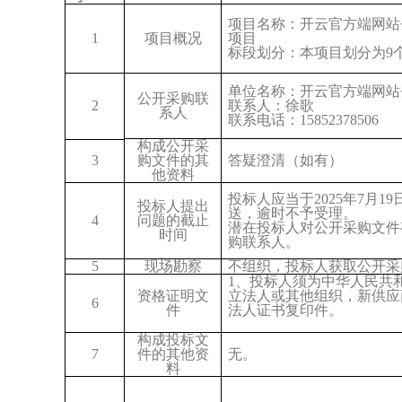
项目名称：开云官方端网站登
1
项目概况
项目
标段划分：本项目划分为9
单位名称：开云官方端网站
公开采购联
2
联系人：徐歌
系人
联系电话：15852378506
构成公开采
3
购文件的其
答疑澄清（如有）
他资料
投标人应当于2025年7月1
投标人提出
送，逾时不予受理。
4
问题的截止
潜在投标人对公开采购文件
时间
购联系人。
5
现场勘察
不组织，投标人获取公开采
1、投标人须为中华人民共
资格证明文
立法人或其他组织，新供应
6
件
法人证书复印件。
构成投标文
7
件的其他资
无。
料