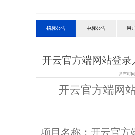
招标公告
中标公告
用
开云官方端网站登录
发布时间：
开云官方端网
名称
开云官方
项目
：